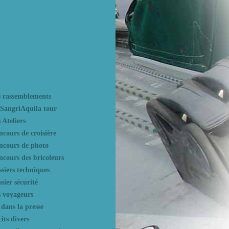
s rassemblements
 SangriAquila tour
 Ateliers
cours de croisière
ncours de photo
cours des bricoleurs
siers techniques
sier sécurité
s voyageurs
dans la presse
its divers