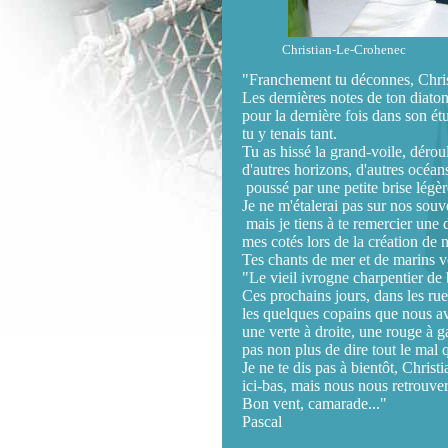
Christian-Le-Crohenec
"Franchement tu déconnes, Christ
Les dernières notes de ton diaton
pour la dernière fois dans son é
tu y tenais tant.
Tu as hissé la grand-voile, dérou
d'autres horizons, d'autres océan
 poussé par une petite brise légè
Je ne m'étalerai pas sur nos souv
 mais je tiens à te remercier une 
mes cotés lors de la création de no
Tes chants de mer et de marins v
"Le vieil ivrogne charpentier de 
Ces prochains jours, dans les rue
les quelques copains que nous a
une verte à droite, une rouge à 
pas non plus de dire tout le mal 
Je ne te dis pas à bientôt, Christ
ici-bas, mais nous nous retrouvero
Bon vent, camarade..."
Pascal