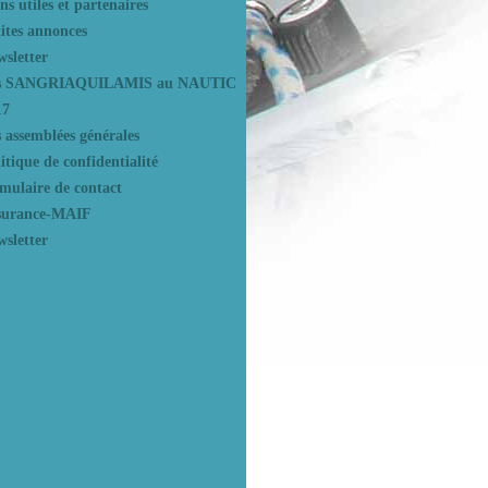
ns utiles et partenaires
ites annonces
sletter
s SANGRIAQUILAMIS au NAUTIC
17
 assemblées générales
itique de confidentialité
mulaire de contact
surance-MAIF
sletter