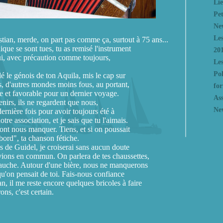
Lie
Pet
New
Le
ian, merde, on part pas comme ça, surtout à 75 ans...
ique se sont tues, tu as remisé l'instrument 
20
tui, avec précaution comme toujours, 
Les
Pol
lé le génois de ton Aquila, mis le cap sur 
s, d'autres mondes moins fous, au portant,
for
re et favorable pour un dernier voyage.
As
enirs, ils ne regardent que nous,
New
dernière fois pour avoir toujours été à 
tre association, et je sais que tu l'aimais. 
ont nous manquer. Tiens, et si on poussait 
bord", ta chanson fétiche.
s de Guidel, je croiserai sans aucun doute 
vions en commun. On parlera de tes chaussettes,
gauche. Autour d'une bière, nous ne manquerons 
qu'on pensait de toi. Fais-nous confiance
ian, il me reste encore quelques bricoles à faire 
ns, c'est certain.