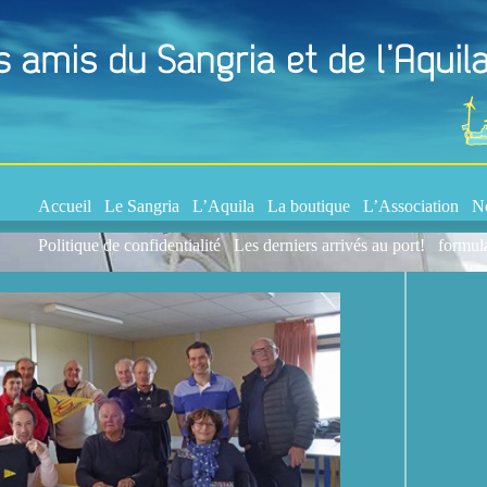
Accueil
Le Sangria
L’Aquila
La boutique
L’Association
No
Politique de confidentialité
Les derniers arrivés au port!
formula