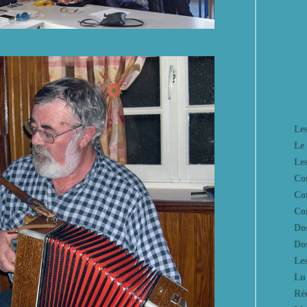
Le
Le
Les
Con
Co
Con
Dos
Dos
Le
Lu 
Réc