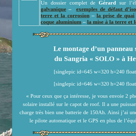
Un dossier complet de
Gérard
sur l’él
galvanique
–
exemples de défaut d’is
terre et la corrosion
–
la prise de quai
coque aluminium
–
la mise à la terre et l
Le montage d’un panneau s
du Sangria « SOLO » à H
[singlepic id=645 w=320 h=240 float
[singlepic id=646 w=320 h=240 float
« Pour ceux que ça intéresse, je vous envoie 2 
solaire installé sur le capot de roof. Il a une puis
charge très bien une batterie de 150Ah. Ainsi j’ai 
le pilote automatique et le GPS en plus de l’éq