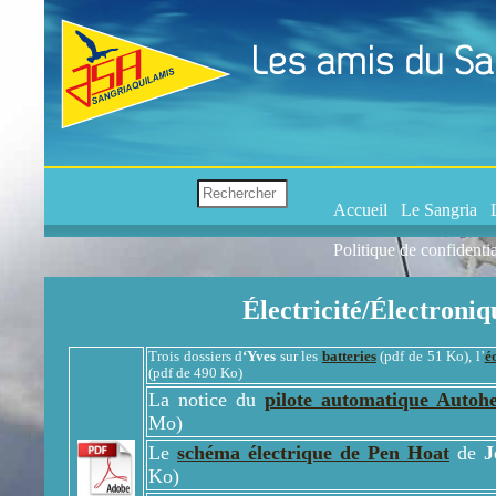
Accueil
Le Sangria
Politique de confidentia
Électricité/Électroniq
Trois dossiers d
‘Yves
sur les
batteries
(pdf de 51 Ko), l’
é
(pdf de 490 Ko)
La notice du
pilote automatique Auto
Mo)
Le
schéma électrique de Pen Hoat
de
J
Ko)