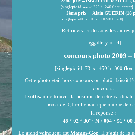
2ème prix – Pascal TOUREILLE (34
[singlepic id=44 w=320 h=240 float=center]
3ème prix – Alain GUERIN (16 p
[singlepic id=37 w=320 h=240 float=]
Retrouvez ci-dessous les autres p
[nggallery id=4]
concours photo 2009 – 
[singlepic id=73 w=450 h=300 float
Cette photo était hors concours ou plutôt faisait l’
concours.
Il suffisait de trouver la position de cette cardinale.
maxi de 0,1 mille nautique autour de cet
la réponse :
48 ° 02 ‘ 30″‘ N / 004 ° 51 ‘ 00
Le grand vainqueur est
Mamm-Goz
. Il s’agit de la 